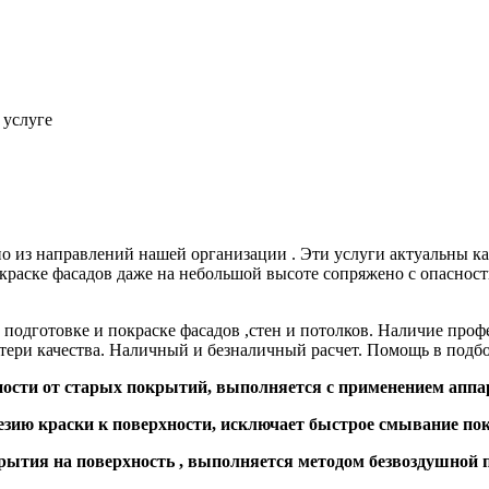
 услуге
дно из направлений нашей организации . Эти услуги актуальны к
окраске фасадов даже на небольшой высоте сопряжено с опаснос
подготовке и покраске фасадов ,стен и потолков. Наличие проф
отери качества. Наличный и безналичный расчет. Помощь в подбо
хности от старых покрытий, выполняется с применением аппа
дгезию краски к поверхности, исключает быстрое смывание п
окрытия на поверхность , выполняется методом безвоздушной