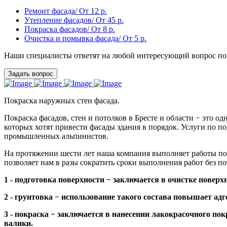
Ремонт фасада/ От 12 р.
Утепление фасадов/ От 45 р.
Покраска фасадов/ От 8 р.
Очистка и помывка фасада/ От 5 р.
Наши специалисты ответят на любой интересующий вопрос по
Задать вопрос
Покраска наружных стен фасада.
Покраска фасадов, стен и потолков в Бресте и области − это о
которых хотят привести фасады здания в порядок. Услуги по п
промышленных альпинистов.
На протяжении шести лет наша компания выполняет работы по 
позволяет нам в разы сократить сроки выполнения работ без п
1 - подготовка поверхности − заключается в очистке повер
2 - грунтовка − использование такого состава повышает а
3 - покраска − заключается в нанесении лакокрасочного п
валики.