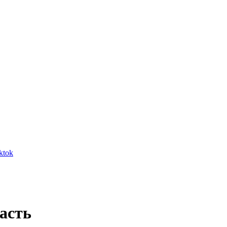
ktok
асть