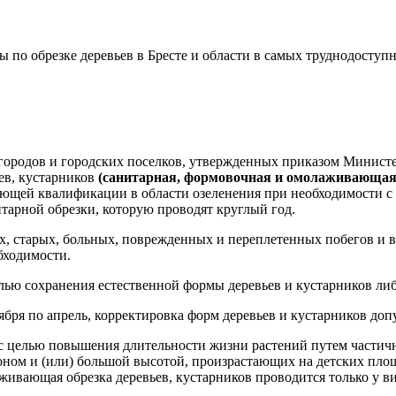
о обрезке деревьев в Бресте и области в самых труднодоступн
 городов и городских поселков, утвержденных приказом Минис
ьев, кустарников
(санитарная, формовочная и омолаживающа
ующей квалификации в области озеленения при необходимости с
итарной обрезки, которую проводят круглый год.
, старых, больных, поврежденных и переплетенных побегов и ве
обходимости.
елью сохранения естественной формы деревьев и кустарников ли
оября по апрель, корректировка форм деревьев и кустарников доп
 с целью повышения длительности жизни растений путем частичн
м и (или) большой высотой, произрастающих на детских площадк
аживающая обрезка деревьев, кустарников проводится только у 