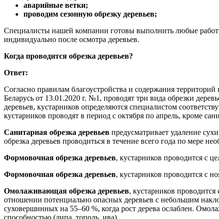
аварийные ветки;
проводим сезонную обрезку деревьев;
Специалисты нашей компании готовы выполнить любые работы п
индивидуально после осмотра деревьев.
Когда проводится обрезка деревьев?
Ответ:
Согласно правилам благоустройства и содержания территорий
Беларусь от 13.01.2020 г. №1, проводят три вида обрезки дерев
деревьев, кустарников определяются специалистом соответств
кустарников проводят в период с октября по апрель, кроме сан
Санитарная обрезка деревьев
предусматривает удаление сухих
обрезка деревьев проводиться в течение всего года по мере не
Формовочная обрезка деревьев
, кустарников проводится с ц
Формовочная обрезка деревьев
, кустарников проводится с н
Омолаживающая обрезка деревьев
, кустарников проводится
отношении потенциально опасных деревьев с небольшим наклоно
суховершинных на 55–60 %, когда рост дерева ослаблен. Омол
способностью (липа, тополь, ива).