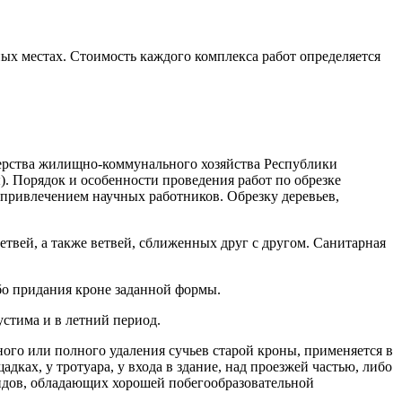
ых местах. Стоимость каждого комплекса работ определяется
терства жилищно-коммунального хозяйства Республики
я
). Порядок и особенности проведения работ по обрезке
 привлечением научных работников. Обрезку деревьев,
твей, а также ветвей, сближенных друг с другом. Санитарная
бо придания кроне заданной формы.
устима и в летний период.
ого или полного удаления сучьев старой кроны, применяется в
ах, у тротуара, у входа в здание, над проезжей частью, либо
видов, обладающих хорошей побегообразовательной